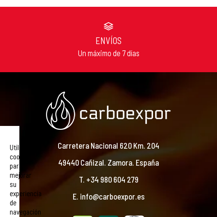
ENVÍOS
Un máximo de 7 días
Carretera Nacional 620 Km. 204
Utilizamos
cookies
49440 Cañizal. Zamora. España
para
mejorar
T. +34 980 604 279
su
experiencia
E. info@carboexpor.es
de
navegación