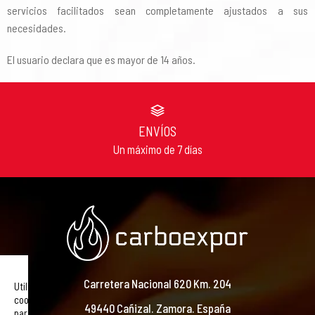
servicios facilitados sean completamente ajustados a sus
necesidades.
El usuario declara que es mayor de 14 años.
ENVÍOS
Un máximo de 7 días
Carretera Nacional 620 Km. 204
Utilizamos
cookies
49440 Cañizal. Zamora. España
para