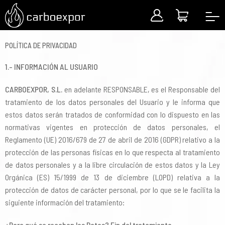
Presentación e instalaciones de la empresa
Aviso Legal
POLÍTICA DE PRIVACIDAD
Certificaciones
Política de Privacidad
1.- INFORMACIÓN AL USUARIO
CARBOEXPOR, S.L.
Historia
Términos y Condiciones
en adelante RESPONSABLE, es el Responsable del
tratamiento de los datos personales del Usuario y le informa que
estos datos serán tratados de conformidad con lo dispuesto en las
Servicios
Política de Cookies
normativas vigentes en protección de datos personales, el
Reglamento (UE) 2016/679 de 27 de abril de 2016 (GDPR) relativo a la
protección de las personas físicas en lo que respecta al tratamiento
de datos personales y a la libre circulación de estos datos y la Ley
Orgánica (ES) 15/1999 de 13 de diciembre (LOPD) relativa a la
protección de datos de carácter personal, por lo que se le facilita la
siguiente información del tratamiento:
¿Para qué se recaban los Datos? Fin del tratamiento