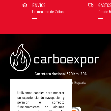
ENVÍOS
GASTOS
Un máximo de 7 días
Desde 
Carretera Nacional 620 Km. 204
49440 Cañizal. Zamora. España
T. +34 980 604 279
Utilizamos cookies para mejorar
su experiencia de navegación y
E. info@carboexpor.es
permitir el correcto
funcionamiento de algunas