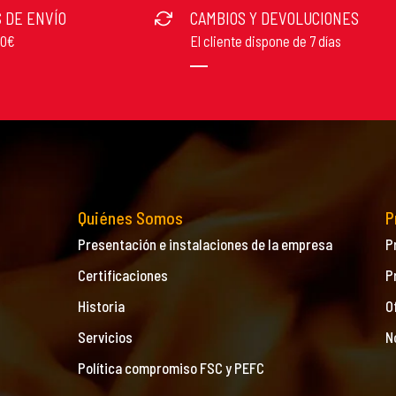
 DE ENVÍO
CAMBIOS Y DEVOLUCIONES
50€
El cliente dispone de 7 días
Quiénes Somos
P
Presentación e instalaciones de la empresa
P
Certificaciones
P
Historia
O
Servicios
N
Política compromiso FSC y PEFC